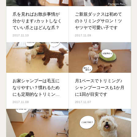
爪を見ればお散歩事情が
ご新規ダックスは初めて
分かります♪カットしなく
のトリミングサロン！ツ
ていい爪とはどんな爪？
ヤツヤで可愛い子です
2017.11.10
2017.11.09
お家シャンプーは毛玉に
月1ペースでトリミング♪
なりやすい？慣れるため
シャンプーコースも1か月
にも定期的なトリミング
に1回が目安です
が大切です
2017.11.08
2017.11.07