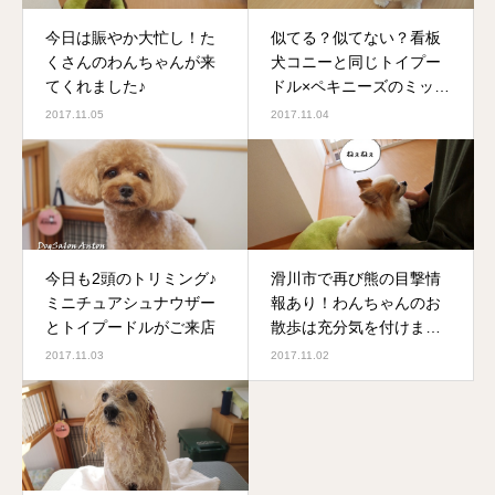
今日は賑やか大忙し！た
似てる？似てない？看板
くさんのわんちゃんが来
犬コニーと同じトイプー
てくれました♪
ドル×ペキニーズのミック
ス犬
2017.11.05
2017.11.04
今日も2頭のトリミング♪
滑川市で再び熊の目撃情
ミニチュアシュナウザー
報あり！わんちゃんのお
とトイプードルがご来店
散歩は充分気を付けまし
ょう
2017.11.03
2017.11.02