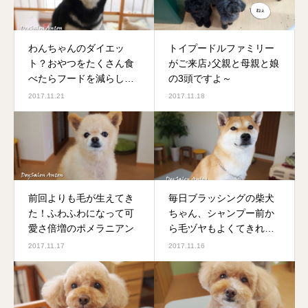
わんちゃんのダイエッ
トイプードルファミリー
ト？おやつをたくさん食
がご来店♪父親と母親と娘
べたらフードを減らして
の3頭ですよ～
くださいね
2017.11.21
2017.11.18
前回よりも毛が生えてき
毎日ブラッシングの柴犬
た！ふわふわになって可
ちゃん、シャンプー前か
愛さ倍増のポメラニアン
ら毛ヅヤもよくてきれい
です
2017.11.17
2017.11.16