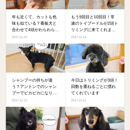
年も近くて、カットも色
もう9回目と10回目！常
味も似ている？看板犬と
連のトイプードルが2頭ト
合わせて4頭がわらわらと
リミングに来てくれまし
楽しい1日でした
た
2017.11.15
2017.11.14
シャンプーの持ちが違
今日はトリミングが3頭！
う？アントンでのシャン
回数を重ねるごとに慣れ
プーでピカピカになりま
てくれています
せんか？
2017.11.12
2017.11.11