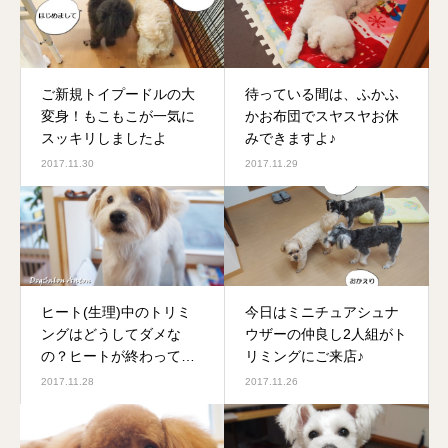
ご新規トイプードルの大
待っている間は、ふかふ
変身！もこもこが一気に
かお布団でスヤスヤお休
スッキリしましたよ
みできますよ♪
2017.11.30
2017.11.29
ヒート(生理)中のトリミ
今日はミニチュアシュナ
ングはどうしてダメな
ウザーの仲良し2人組がト
の？ヒートが終わってか
リミングにご来店♪
らご利用をお願いしてい
2017.11.28
2017.11.26
ます