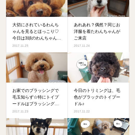
大切にされているわんち
あれあれ？偶然？同じお
ゃんを見るとほっこり♡
洋服を着たわんちゃんが
今日は3頭のわんちゃんが
ご来店
ご来店です
2017.11.25
2017.11.24
お家でのブラッシングで
今日のトリミングは、毛
毛玉知らず☆特にトイプ
色がブラックのトイプー
ードルはブラッシングが
ドル♪
大切です
2017.11.23
2017.11.22