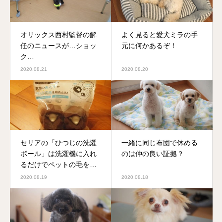
オリックス西村監督の解
よく見ると愛犬ミラの手
任のニュースが…ショッ
元に何かあるぞ！
ク…
2020.08.21
2020.08.20
セリアの「ひつじの洗濯
一緒に同じ布団で休める
ボール」は洗濯機に入れ
のは仲の良い証拠？
るだけでペットの毛を絡
めとってくれる？
2020.08.19
2020.08.18