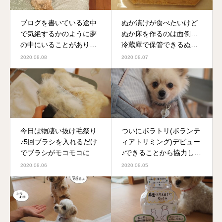
ブログを書いている途中
ぬか漬けが食べたいけど
で気絶するかのように夢
ぬか床を作るのは面倒…
の中にいることがありま
冷蔵庫で保管できるぬか
す(笑)
床を買いました
2020.08.08
2020.08.07
今日は物凄い抜け毛祭り
ついにボラトリ(ボランテ
♪5回ブラシを入れるだけ
ィアトリミング)デビュー
でブラシがモコモコに
♪できることから協力した
いです
2020.08.06
2020.08.05