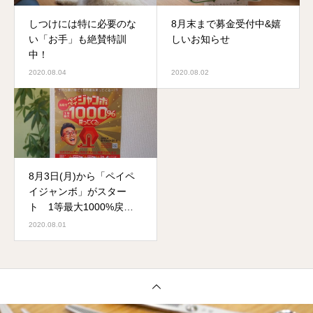
しつけには特に必要のな
8月末まで募金受付中&嬉
い「お手」も絶賛特訓
しいお知らせ
中！
2020.08.04
2020.08.02
8月3日(月)から「ペイペ
イジャンボ」がスター
ト 1等最大1000%戻っ
てくるすごいキャンペー
2020.08.01
ンです