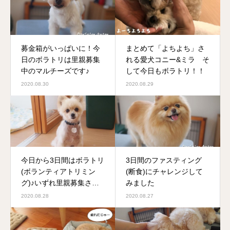
募金箱がいっぱいに！今
まとめて「よちよち」さ
日のボラトリは里親募集
れる愛犬コニー&ミラ そ
中のマルチーズです♪
して今日もボラトリ！！
2020.08.30
2020.08.29
今日から3日間はボラトリ
3日間のファスティング
(ボランティアトリミン
(断食)にチャレンジして
グ)♪いずれ里親募集され
みました
る可愛い子ですよ♪
2020.08.28
2020.08.27