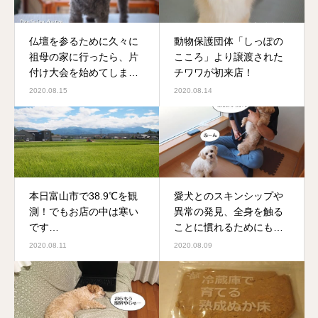
仏壇を参るために久々に
動物保護団体「しっぽの
祖母の家に行ったら、片
こころ」より譲渡された
付け大会を始めてしまっ
チワワが初来店！
たお話
2020.08.15
2020.08.14
本日富山市で38.9℃を観
愛犬とのスキンシップや
測！でもお店の中は寒い
異常の発見、全身を触る
です…
ことに慣れるためにもブ
ラッシングはオススメで
2020.08.11
2020.08.09
す