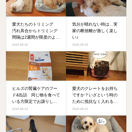
愛犬たちのトリミング
気分が晴れない時は…実
汚れ具合からトリミング
家の断捨離が激しく楽し
間隔は2週間が限度のよう
い♪
です
2020.08.26
2020.08.25
ヒルズの腎臓ケアのフー
愛犬のクレートをお持ち
ド&缶詰 同じ物を食べて
ですか？いざという時の
いる方限定でお譲りしま
ために抵抗なく入れるよ
す
うにしておくのがベスト
2020.08.23
2020.08.22
です