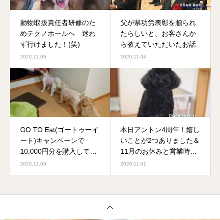
動物取扱責任者研修のた
父が県功労表彰を贈られ
めテクノホールへ 迷わ
たらしいと、お客さんか
ず行けました！(笑)
ら教えていただいたお話
2020.11.05
2020.11.04
GO TO Eat(ゴートゥーイ
本日アントン4周年！嬉し
ート)キャンペーンで
いことが2つありました＆
10,000円分を購入してみ
11月のお休みと営業時間
ました
について
2020.11.03
2020.11.01