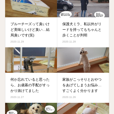
ブルーチーズって臭いけ
保護犬ミラ、私以外がリ
ど美味しいけど臭い…結
ードを持ってもちゃんと
局臭いです(笑)
歩くことが判明
2020.11.29
2020.11.28
何か忘れていると思った
家族がこっそりとおやつ
ら、お歳暮の手配がすっ
をあげてしまうお悩み…
かり抜けてました
すごくよく分かります
2020.11.27
2020.11.26