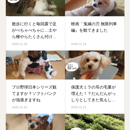
散歩に行くと毎回露で足
映画「鬼滅の刃 無限列車
がべちゃべちゃに…土や
編』を観てきました
ら種やらたくさん付けて
きます
2020.11.25
2020.11.24
プロ野球日本シリーズ観
保護犬ミラの耳の毛量が
てますか？ソフトバンク
増えた！？だんだんがっ
が強過ぎますね
しりとしてきた気もしま
す
2020.11.22
2020.11.21