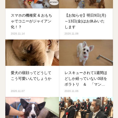
スマホの機種変 & おもち
【お知らせ】明日9日(月)
ゃでコニーがジャイアン
～13日(金)はお休みいた
化！？
します
2020.11.14
2020.11.08
愛犬の寝顔ってどうして
レスキューされて1週間ほ
こう可愛いんでしょうか
どしか経っていない3頭を
ボラトリ ＆ 「マンガ
肉」を食べたお話
2020.11.07
2020.11.06