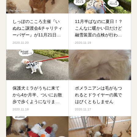
しっぽのこころ主催『い
11月半ばなのに夏日！？
ぬねこ譲渡会&チャリティ
こんなに暖かい日だけど
ーバザー』が11月21日
融雪装置の点検が行われ
(土)・22日(日)に開催！
ていました
2020.11.20
2020.11.19
保護犬ミラがうちに来て
ポメラニアンは毛がもつ
から4か月半、ついにお散
れるとドライヤーの風で
歩で歩くようになりまし
はびくともしません
た！
2020.11.18
2020.11.17