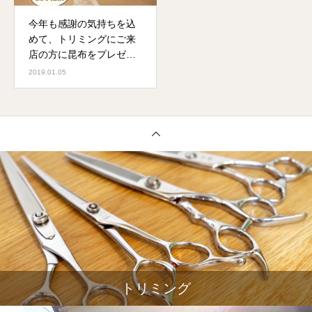
今年も感謝の気持ちを込
めて、トリミングにご来
店の方に昆布をプレゼン
ト！
2019.01.05
トリミング