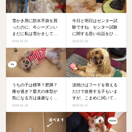
雪かき用に防水手袋を買
今日と明日はセンター試
ったのに、今シーズンい
験ですね センター試験
まだに私は雪かきしてま
に関する思い出話をひと
せん このまま春が来ま
つ思い出しました
2019.01.22
2019.01.19
すように
うちの子は標準？肥満？
涙焼けはフードを替える
痩せ過ぎ？愛犬の体型が
だけで改善する子もいま
気になる方は遠慮なく聞
すが、こまめに拭いてあ
いてくださいね
げるだけでも全然違いま
2019.01.18
2019.01.17
すよ