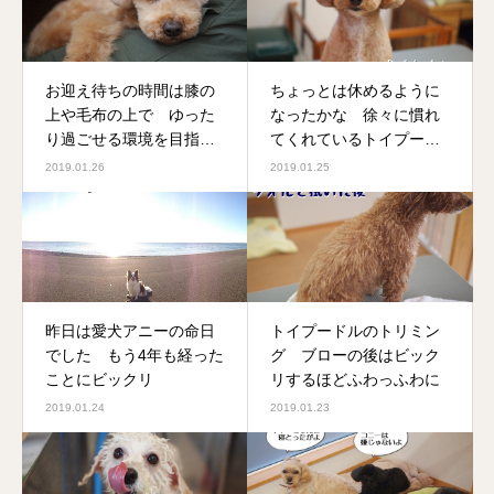
お迎え待ちの時間は膝の
ちょっとは休めるように
上や毛布の上で ゆった
なったかな 徐々に慣れ
り過ごせる環境を目指し
てくれているトイプード
ています
ルがご来店
2019.01.26
2019.01.25
昨日は愛犬アニーの命日
トイプードルのトリミン
でした もう4年も経った
グ ブローの後はビック
ことにビックリ
リするほどふわっふわに
2019.01.24
2019.01.23