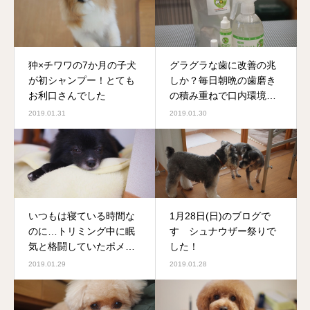
狆×チワワの7か月の子犬
グラグラな歯に改善の兆
が初シャンプー！とても
しか？毎日朝晩の歯磨き
お利口さんでした
の積み重ねで口内環境が
改善されてきました
2019.01.31
2019.01.30
いつもは寝ている時間な
1月28日(日)のブログで
のに…トリミング中に眠
す シュナウザー祭りで
気と格闘していたポメチ
した！
ワくん
2019.01.29
2019.01.28