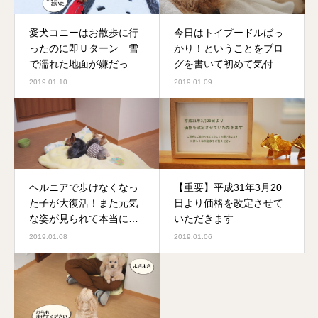
愛犬コニーはお散歩に行
今日はトイプードルばっ
ったのに即Ｕターン 雪
かり！ということをブロ
で濡れた地面が嫌だった
グを書いて初めて気付き
みたいです
ました(笑)
2019.01.10
2019.01.09
ヘルニアで歩けなくなっ
【重要】平成31年3月20
た子が大復活！また元気
日より価格を改定させて
な姿が見られて本当に嬉
いただきます
しいです
2019.01.08
2019.01.06