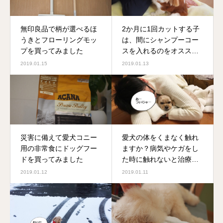
無印良品で柄が選べるほ
2か月に1回カットする子
うきとフローリングモッ
は、間にシャンプーコー
プを買ってみました
スを入れるのをオススメ
しています
2019.01.15
2019.01.13
災害に備えて愛犬コニー
愛犬の体をくまなく触れ
用の非常食にドッグフー
ますか？病気やケガをし
ドを買ってみました
た時に触れないと治療が
できないので今のうちに
2019.01.12
2019.01.11
慣らしておきましょう