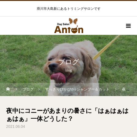
滑川市大島新にあるトリミングサロンです
ブログ
blog
ブログ
すっきりぴかぴか♪シャンプー＆カット
夜中にコニーがあまりの暑さに「はぁはぁはぁはぁ」一体どうした？
夜中にコニーがあまりの暑さに「はぁはぁは
ぁはぁ」一体どうした？
2021.06.04